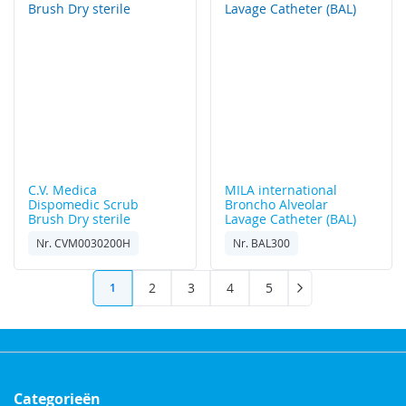
C.V. Medica
MILA international
Dispomedic Scrub
Broncho Alveolar
Brush Dry sterile
Lavage Catheter (BAL)
Nr. CVM0030200H
Nr. BAL300
Pagina
Pagina
Pagina
Pagina
Pagina
U
2
3
4
5
1
Pagina
Volgende
lees
momenteel
pagina
Categorieën