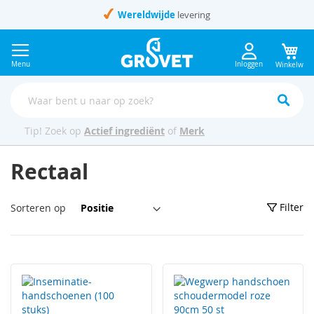
Ga
Wereldwijde
levering
naar
de
inhoud
Menu
Inloggen
Winkelwag
Tip! Zoek op
Actief ingrediënt
of
Merk
Rectaal
Van
Filter
Sorteren op
hoog
naar
laag
sorteren