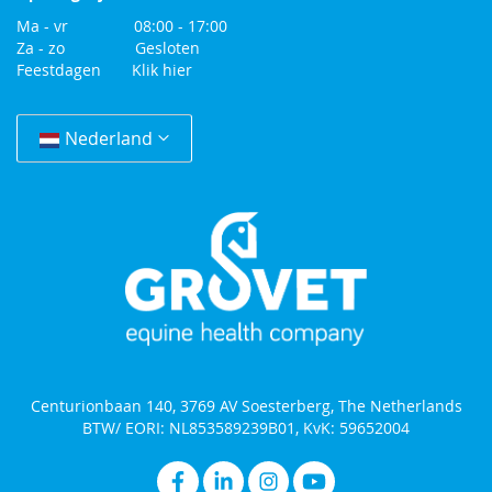
Ma - vr 08:00 - 17:00
Za - zo Gesloten
Feestdagen
Klik hier
Change
Country
Nederland
Centurionbaan 140, 3769 AV Soesterberg, The Netherlands
BTW/ EORI: NL853589239B01, KvK: 59652004