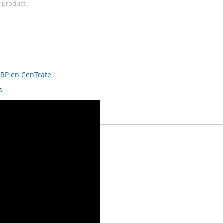
e product.
 PRP en CenTrate
ne centrifugebak.
s