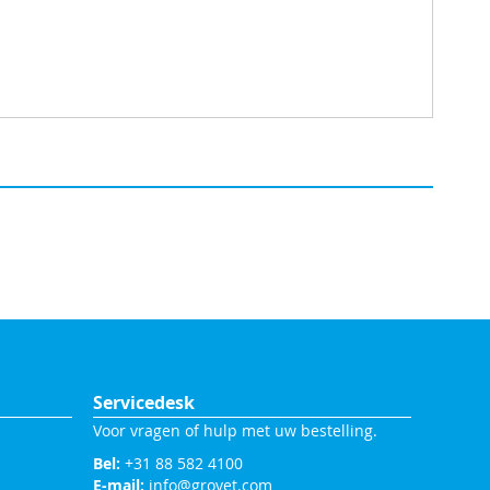
Servicedesk
Voor vragen of hulp met uw bestelling.
Bel:
+31 88 582 4100
E-mail:
info@grovet.com