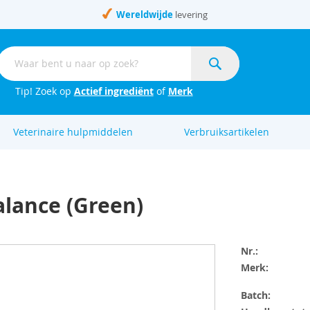
Wereldwijde
levering
Zoek
Zoek
Tip! Zoek op
Actief ingrediënt
of
Merk
Veterinaire hulpmiddelen
Verbruiksartikelen
alance (Green)
Nr.
Merk:
Batch: