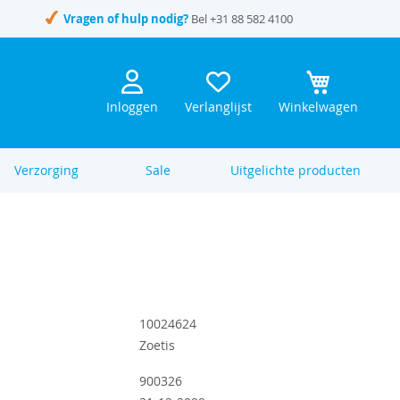
Vragen of hulp nodig?
Bel
+31 88 582 4100
Inloggen
Verlanglijst
Winkelwagen
Verzorging
Sale
Uitgelichte producten
10024624
Zoetis
900326