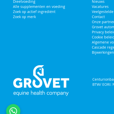
Dieetvoeding
Nieuws
Alle supplementen en voeding
Vacatures
Zoek op actief ingrediënt
Veelgestelde
Zoek op merk
Contact
Onze partne
Grovet autom
Privacy belei
Cookie belei
Algemene v
Cascade rege
Bijwerkinge
Centurionba
BTW/ EORI: 