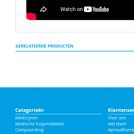
GERELATEERDE PRODUCTEN
Categorieën
Klantenser
Medicijnen
Over ons
Medische hulpmiddelen
Het team
Compounding
#proudhorse