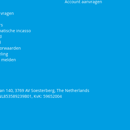
Account aanvragen
 vragen
rs
atische incasso
d
d
oorwaarden
ling
n melden
an 140, 3769 AV Soesterberg, The Netherlands
NL853589239B01, KvK: 59652004