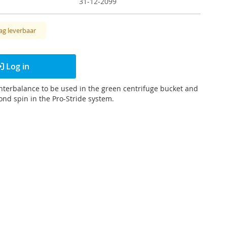
31-12-2099
ag leverbaar
Log in
nterbalance to be used in the green centrifuge bucket and
ond spin in the Pro-Stride system.