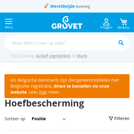
Ga
Wereldwijde
levering
naar
de
inhoud
Menu
Inloggen
Winkelwag
Tip! Zoek op
Actief ingrediënt
of
Merk
Als Belgische dierenarts zijn diergeneesmiddelen met
Belgische registratie,
direct te bestellen via onze
website
. Lees
hier
meer.
Hoefbescherming
Van
Filteren
Sorteer op
hoog
naar