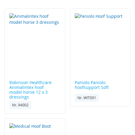
laag
sorteren
Robinson Healthcare
Paniolo
Paniolo
Animalintex hoof
hoofsupport Soft
model horse 12 x 3
dressings
Nr. WIT001
Nr. 94002