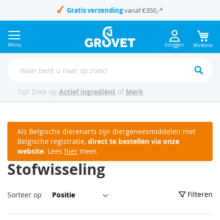
Ga
Gratis verzending
vanaf €350,-
*
naar
de
inhoud
Menu
Inloggen
Winkelwag
Tip! Zoek op
Actief ingrediënt
of
Merk
Als Belgische dierenarts zijn diergeneesmiddelen met
Belgische registratie,
direct te bestellen via onze
website
. Lees
hier
meer.
Stofwisseling
Van
Filteren
Sorteer op
hoog
naar