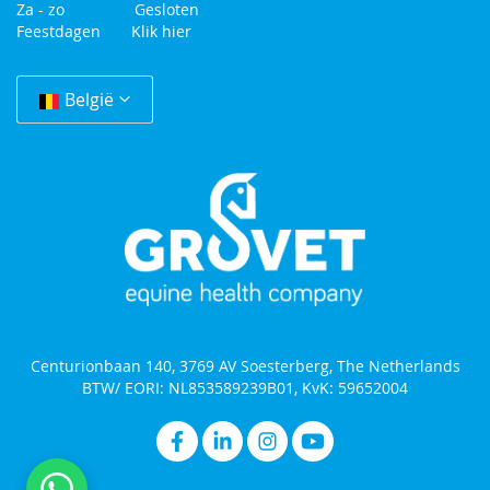
Za - zo Gesloten
Feestdagen
Klik hier
Change
Country
België
Centurionbaan 140, 3769 AV Soesterberg, The Netherlands
BTW/ EORI: NL853589239B01, KvK: 59652004