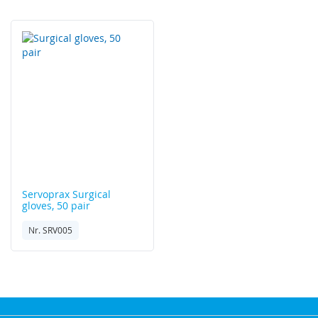
laag
sorteren
Servoprax
Surgical
gloves, 50 pair
Nr. SRV005