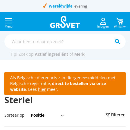
Ga
Wereldwijde
levering
naar
de
inhoud
Menu
Inloggen
Winkelwag
Tip! Zoek op
Actief ingrediënt
of
Merk
Als Belgische dierenarts zijn diergeneesmiddelen met
Belgische registratie,
direct te bestellen via onze
website
. Lees
hier
meer.
Steriel
Van
Filteren
Sorteer op
hoog
naar